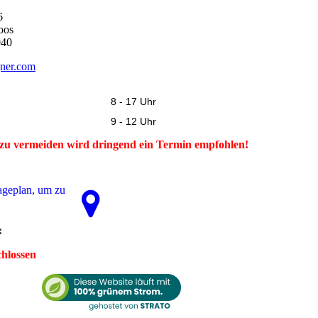
96
oos
040
ner.com
8 - 17 Uhr
9 - 12 Uhr
zu vermeiden wird dringend ein Termin empfohlen!
­ge­plan, um zu
:
chlossen