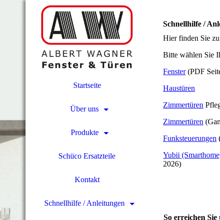
Schnellhilfe / An
Hier finden Sie z
Bitte wählen Sie I
Fenster
(PDF Seite
Startseite
Haustüren
Zimmertüren
Pfleg
Über uns
Zimmertüren
(Ganz
Produkte
Funksteuerungen
(
Yubii (Smarthome
Schüco Ersatzteile
2026)
Kontakt
Schnellhilfe / Anleitungen
So erreichen Sie 